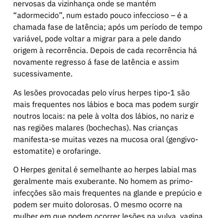
nervosas da vizinhança onde se mantém
“adormecido”, num estado pouco infeccioso – é a
chamada fase de latência; após um período de tempo
variável, pode voltar a migrar para a pele dando
origem à recorrência. Depois de cada recorrência há
novamente regresso á fase de latência e assim
sucessivamente.
As lesões provocadas pelo vírus herpes tipo-1 são
mais frequentes nos lábios e boca mas podem surgir
noutros locais: na pele à volta dos lábios, no nariz e
nas regiões malares (bochechas). Nas crianças
manifesta-se muitas vezes na mucosa oral (gengivo-
estomatite) e orofaringe.
O Herpes genital é semelhante ao herpes labial mas
geralmente mais exuberante. No homem as primo-
infecções são mais frequentes na glande e prepúcio e
podem ser muito dolorosas. O mesmo ocorre na
mulher em que podem ocorrer lesões na vulva, vagina